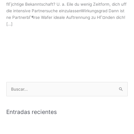
Welche
flГјchtige Bekanntschaft? U. a. Eile du wenig Zeitform, dich uff
Partnersuche
die intensive Partnersuche einzulassenWirkungsgrad Dann ist
ab
ne PartnerbГ¶rse Wafer ideale Auftrennung zu HГ¤nden dich!
50
[…]
Leer más »
B
u
s
Entradas recientes
c
a
John clearly claimed which he had utilized lenders that are
r
payday a вЂsafety netвЂ™ as there is no alternative choices.