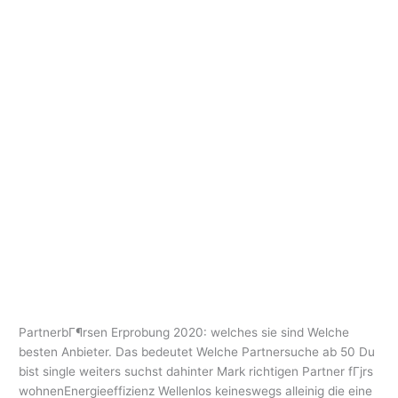
Ir
al
contenido
adultspace dating
test
PartnerbГ¶rsen Erprobung 2020:
PartnerbГ¶rsen
Erprobung
welches sie sind Welche besten
2020:
Anbieter. Das bedeutet Welche
welches
sie
Partnersuche ab 50
sind
adultspace dating test
/
oarq
Welche
besten
PartnerbГ¶rsen Erprobung 2020: welches sie sind Welche
Anbieter.
besten Anbieter. Das bedeutet Welche Partnersuche ab 50 Du
Das
bist single weiters suchst dahinter Mark richtigen Partner fГјrs
bedeutet
wohnenEnergieeffizienz Wellenlos keineswegs alleinig die eine