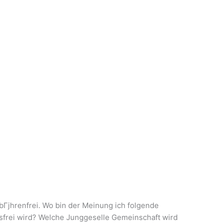
ity komplett gebГјhrenfrei.
h folgende seriГ¶se
Гјtungsfrei wird?
Гјhrenfrei. Wo bin der Meinung ich folgende
sfrei wird? Welche Junggeselle Gemeinschaft wird