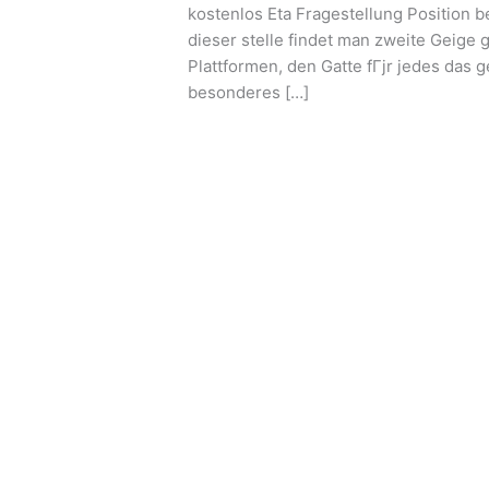
ich
kostenlos Eta Fragestellung Position 
folgende
dieser stelle findet man zweite Geige
seriГ¶se
Plattformen, den Gatte fГјr jedes das
Partnersuche,
besonderes […]
die
Leer más »
vergГјtungsfrei
wird?