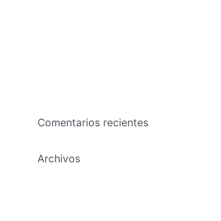
hembras jaen
The business that is american an effects
tutorial regarding the capability in
exchange the time and effort to cultivate
Payday Lending Needs Transparency,
Maybe Maybe Perhaps Not Annihilation
Comentarios recientes
Archivos
febrero 2021
enero 2021
diciembre 2020